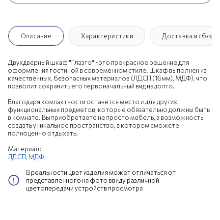
Описание
Характеристики
Доставка и сборк
Двухдверный шкаф "Глазго" - это прекрасное решение для
оформления гостиной в современном стиле. Шкаф выполнен из
качественных, безопасных материалов (ЛДСП (16мм), МДФ), что
позволит сохранить его первоначальный вид надолго.
Благодаря компактности останется место и для других
функциональных предметов, которые обязательно должны быть
в комнате. Вы приобретаете не просто мебель, а возможность
создать уникальное пространство, в котором сможете
полноценно отдыхать.
Материал:
ЛДСП,
МДФ
В реальности цвет изделия может отличаться от
представленного на фото ввиду различной
цветопередачи устройств просмотра