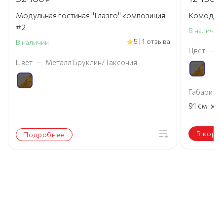
Модульная гостиная "Глазго" композиция
Комод 3 
#2
В наличи
5 | 1 отзыва
В наличии
Цвет
—
Цвет
—
Металл Бруклин/Таксония
Габариты
×
91
см
В корз
Подробнее