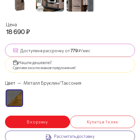
Цена
18 690
₽
Доступен
в рассрочку
от
779
₽/мес
Нашли дешевле?
Сделаем эксклюзивное предложение!
Цвет
—
Металл Бруклин/Таксония
В корзину
Купить в 1 клик
Рассчитать доставку