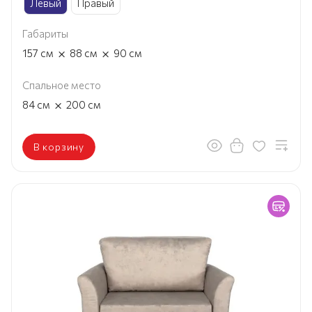
Левый
Правый
Габариты
×
×
157
см
88
см
90
см
Спальное место
×
84
см
200
см
В корзину