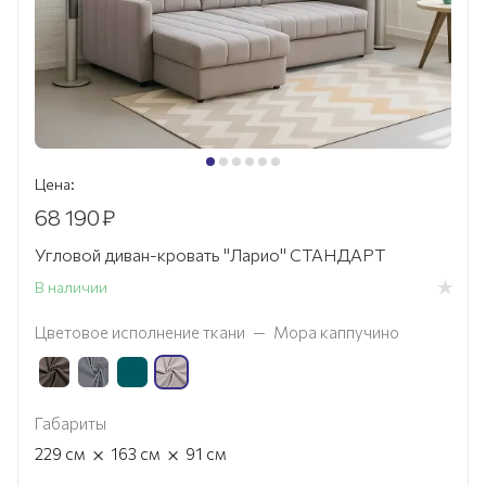
Цена:
68 190
₽
Угловой диван-кровать "Ларио" СТАНДАРТ
В наличии
Цветовое исполнение ткани
—
Мора каппучино
Габариты
×
×
229
см
163
см
91
см