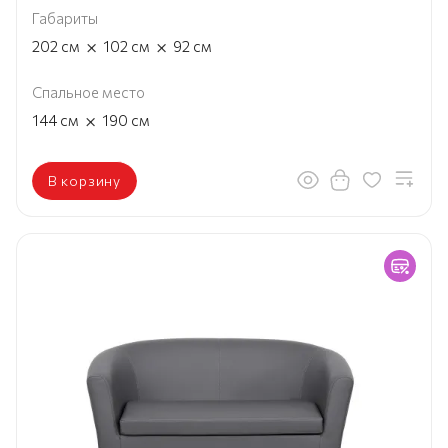
Габариты
×
×
202
см
102
см
92
см
Спальное место
×
144
см
190
см
В корзину