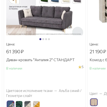
Цена:
Цена:
61 390
₽
21 190
₽
Диван-кровать "Анталия 2" СТАНДАРТ
Комод с 6
5
В наличии
В наличии
а
Цветовое исполнение ткани
—
Альба синий /
Цвет
—
Д
Геометри слайт