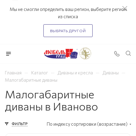
Мы не смогли определить ваш регион, выберите регион
из списка
ВЫБРАТЬ ДРУГОЙ
—
—
—
—
Главная
Каталог
Диваны и кресла
Диваны
Малогабаритные диваны
Малогабаритные
диваны в Иваново
ФИЛЬТР
По индексу сортировки (возрастание)