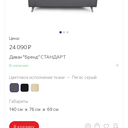
Цена:
24 090
₽
Диван "Бренд" СТАНДАРТ
В наличии
Цветовое исполнение ткани
—
Пегас серый
Габариты
×
×
140
см
76
см
69
см
В корзину