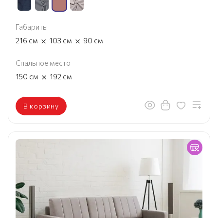
Габариты
×
×
216
см
103
см
90
см
Спальное место
×
150
см
192
см
В корзину