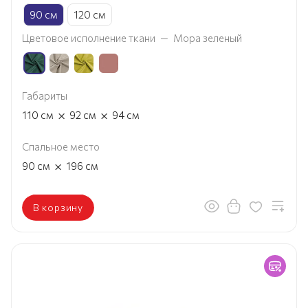
90 см
120 см
Цветовое исполнение ткани
—
Мора зеленый
Габариты
×
×
110
см
92
см
94
см
Спальное место
×
90
см
196
см
В корзину