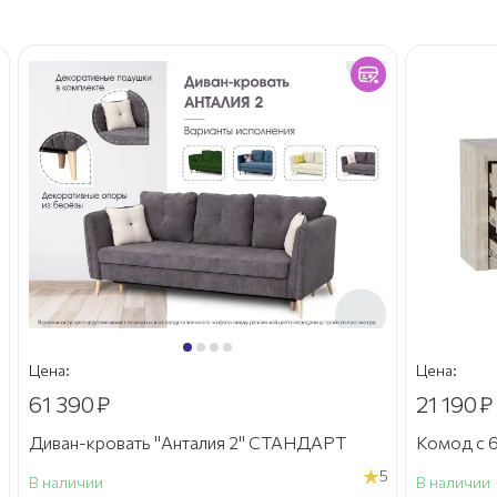
Цена:
Цена:
61 390
₽
21 190
₽
Диван-кровать "Анталия 2" СТАНДАРТ
Комод с 6
5
В наличии
В наличии