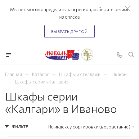
Мы не смогли определить ваш регион, выберите регион
из списка
ВЫБРАТЬ ДРУГОЙ
—
—
—
Главная
Каталог
Шкафы и стеллажи
Шкафы
—
Шкафы серии «Калгари»
Шкафы серии
«Калгари» в Иваново
ФИЛЬТР
По индексу сортировки (возрастание)