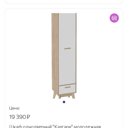
Цена:
19 390
₽
Шкаф однодверный "Калгари" молодежная