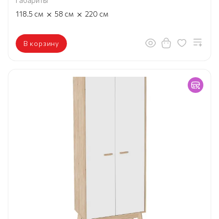
Габариты
×
×
118.5
см
58
см
220
см
В корзину