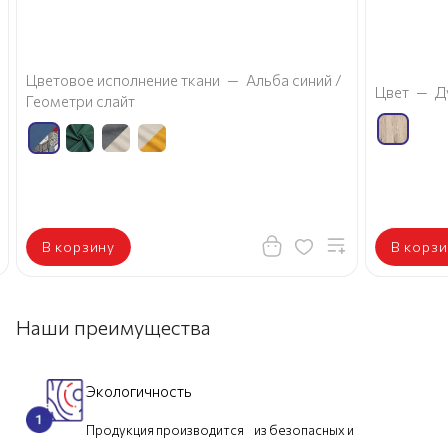
а
Цветовое исполнение ткани
—
Альба синий /
Цвет
—
Д
Геометри слайт
В корзину
В корзи
Наши преимущества
Экологичность
Продукция производится из безопасных и