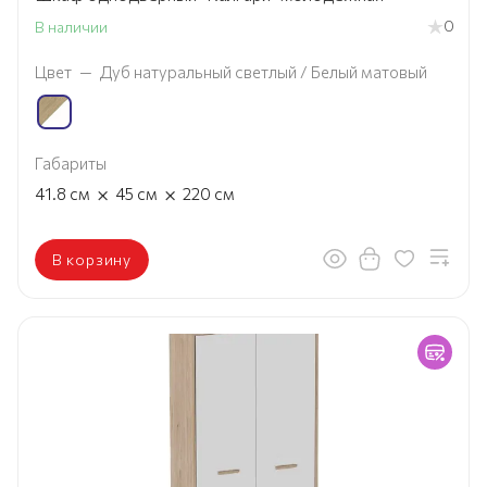
0
В наличии
Цвет
—
Дуб натуральный светлый / Белый матовый
Габариты
×
×
41.8
см
45
см
220
см
В корзину