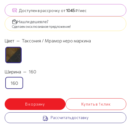
Доступен
в рассрочку
от
1045
₽/мес
Нашли дешевле?
Сделаем эксклюзивное предложение!
Цвет
—
Таксония / Мрамор неро маркина
Ширина
—
160
160
В корзину
Купить в 1 клик
Рассчитать доставку