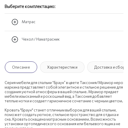
Выберите комплектацию:
Матрас
Чехол / Наматрасник
Описание
Характеристики
Доставка и сборк
Серия мебели для спальни “Браун” в цвете Таксония/Мрамор неро
маркина представляет собой элегантное и стильное решение для
создания уютной атмосферы в вашей спальне. Мрамор придает
мебели изысканный и роскошный вид, а Таксония добавляет
теплые нотки и создает гармоничное сочетание с черным цветом.
Кровать "Браун" станет отличным выбором для вашей спальни,
поможет создать уютное, стильное пространство для отдыха и
сна. Кровать оснащена матрасным основанием. Возможность
установки ортопедического основания или бельевого ящика не