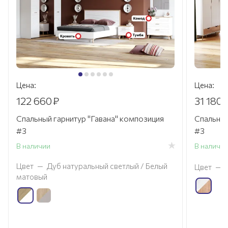
Цена:
Цена:
122 660
₽
31 180
Спальный гарнитур "Гавана" композиция
Спальный
#3
#3
В наличии
В наличи
Цвет
—
Дуб натуральный светлый / Белый
Цвет
—
матовый