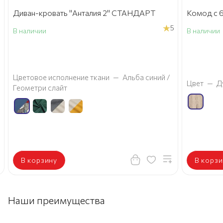
Диван-кровать "Анталия 2" СТАНДАРТ
Комод с 6
5
В наличии
В наличии
а
Цветовое исполнение ткани
—
Альба синий /
Цвет
—
Д
Геометри слайт
В корзину
В корзи
Наши преимущества