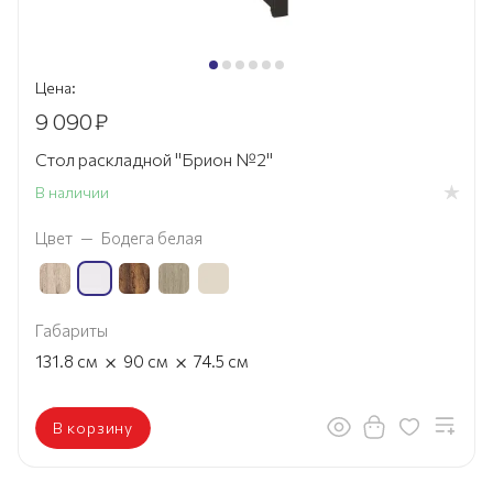
Цена:
9 090
₽
Стол раскладной "Брион №2"
В наличии
Цвет
—
Бодега белая
Габариты
×
×
131.8
см
90
см
74.5
см
В корзину