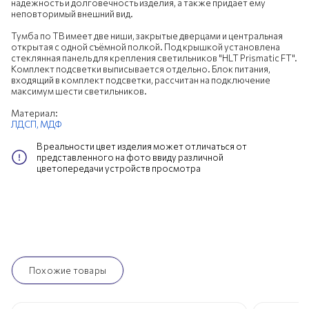
надежность и долговечность изделия, а также придает ему
неповторимый внешний вид.
Тумба по ТВ имеет две ниши, закрытые дверцами и центральная
открытая с одной съёмной полкой. Под крышкой установлена
стеклянная панель для крепления светильников "HLT Prismatic FT".
Комплект подсветки выписывается отдельно. Блок питания,
входящий в комплект подсветки, рассчитан на подключение
максимум шести светильников.
Материал:
ЛДСП,
МДФ
В реальности цвет изделия может отличаться от
представленного на фото ввиду различной
цветопередачи устройств просмотра
Похожие товары