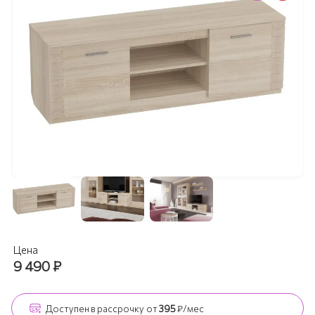
Цена
9 490
₽
Доступен
в рассрочку
от
395
₽/мес