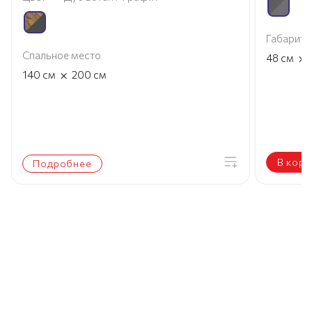
Габариты
Спальное место
×
48
см
×
140
см
200
см
В корз
Подробнее