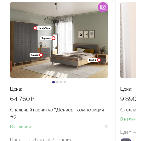
Цена:
Цена:
64 760
₽
9 890
₽
Спальный гарнитур "Денвер" композиция
Стеллаж
#2
В наличи
В наличии
Цвет
—
Цвет
—
Дуб вотан / Графит