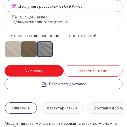
Доступен
в рассрочку
от
679
₽/мес
Нашли дешевле?
Сделаем эксклюзивное предложение!
Цветовое исполнение ткани
—
Торонто серый
В корзину
Купить в 1 клик
Рассчитать доставку
Описание
Характеристики
Доставка и сборк
Модульный диван – это отличный вариант для тех, кому сложно