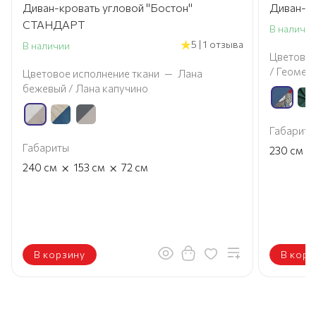
Диван-кровать угловой "Бостон"
Диван-к
СТАНДАРТ
В наличи
5 | 1 отзыва
В наличии
Цветовое
/ Геомет
Цветовое исполнение ткани
—
Лана
бежевый / Лана капучино
Габариты
Габариты
×
230
см
×
×
240
см
153
см
72
см
В корзину
В корз