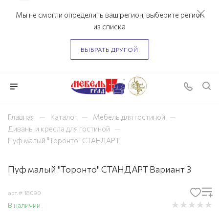
Мы не смогли определить ваш регион, выберите регион
из списка
ВЫБРАТЬ ДРУГОЙ
—
—
—
Главная
Каталог
Мебель для гостиной
—
Диваны и кресла для гостиной
Пуф малый "Торонто" СТАНДАРТ
Пуф малый "Торонто" СТАНДАРТ Вариант 3
арт.#
18090
В наличии